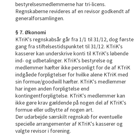
bestyrelsesmedlemmerne har tri-licens.
Regnskaberne revideres af en revisor godkendt af
generalforsamlingen.
§ 7. Økonomi
KTriK's regnskabsår går fra 1/1 til 31/12, dog første
gang fra stiftelsestidspunktet til 31/12. KTriK's
kasserer kan underskrive konti til KTriK's løbende
ind- og udbetalinger. KTriK's bestyrelse og
medlemmer hæfter ikke personligt for de af KTriK
indgåede forpligtelser for hvilke alene KTriK med
sin formue/goodwill hæfter. KTriK's medlemmer
har ingen anden forpligtelse end
kontingentforpligtelse. KTriK's medlemmer kan
ikke gøre krav gældende på nogen del af KTriK's
formue eller udbytte af nogen art.
Der udarbejde særskilt regnskab for eventuelle
specielle arrangementer af KTriK's kasserer og
valgte revisor i forening.