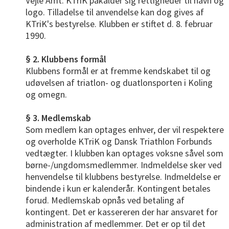
Vejle Amt. KTriK påkalder sig rettigheder til navn og
logo. Tilladelse til anvendelse kan dog gives af
KTriK's bestyrelse. Klubben er stiftet d. 8. februar
1990.
§ 2. Klubbens formål
Klubbens formål er at fremme kendskabet til og
udøvelsen af triatlon- og duatlonsporten i Koling
og omegn.
§ 3. Medlemskab
Som medlem kan optages enhver, der vil respektere
og overholde KTriK og Dansk Triathlon Forbunds
vedtægter. I klubben kan optages voksne såvel som
børne-/ungdomsmedlemmer. Indmeldelse sker ved
henvendelse til klubbens bestyrelse. Indmeldelse er
bindende i kun er kalenderår. Kontingent betales
forud. Medlemskab opnås ved betaling af
kontingent. Det er kassereren der har ansvaret for
administration af medlemmer. Det er op til det