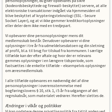
personoplysninger, du giver opbevares på sikre
(kodeordsbeskyttede og firewall-beskyttet) servere, at alle
elektroniske transaktioner indgået via hjemmesiden vil
blive beskyttet af krypteringsteknologi (SSL - Secure
Socket Layer), og at vi ikke gemmer kreditkortoplysninger
eller deler dem ikke med en tredjepart.
Vi opbevarer dine personoplysninger mens dit
medlemsskab består. Derudover opbevarer vi dine
oplysninger i
tre
år fra udmeldelsesdatoen og din sletning
af profil, bl.a. til brug for tilskud fra kommunen. l særlige
tilfælde kan der efter aftale og hvor der er relevans
gemmes oplysninger i en længere tidsperiode, som
fastsættes i de enkelte tilfælde – eksempelvis oplysninger
om æresmedlemskab.
I alle tilfælde opbevares en nødvendig del af dine
personoplysninger i overensstemmelse med
bogføringslovens § 10, stk. 1, i 5 år fra udgangen af det
regnskabsår, som materialet vedrører. Herefter slettes de.
Ændringer i vilkår og politikker
Vi kan opdatere denne privatlivspolitik fra tid til anden ved