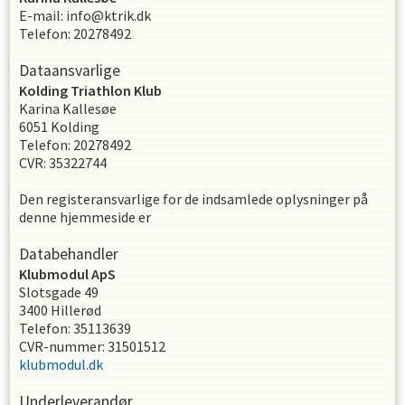
E-mail
:
info@ktrik.dk
Telefon
:
20278492
Dataansvarlige
Kolding Triathlon Klub
Karina Kallesøe
6051
Kolding
Telefon
:
20278492
CVR
:
35322744
Den registeransvarlige for de indsamlede oplysninger på
denne hjemmeside er
Databehandler
Klubmodul ApS
Slotsgade 49
3400 Hillerød
Telefon: 35113639
CVR-nummer: 31501512
klubmodul.dk
Underleverandør