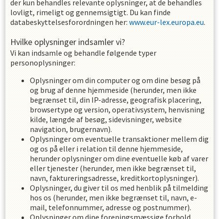
der kun behandles relevante oplysninger, at de behandles
lovligt, rimeligt og gennemsigtigt. Du kan finde
databeskyttelsesforordningen her:
www.eur-lex.europa.eu
.
Hvilke oplysninger indsamler vi?
Vi kan indsamle og behandle følgende typer
personoplysninger:
Oplysninger om din computer og om dine besøg på
og brug af denne hjemmeside (herunder, men ikke
begrænset til, din IP-adresse, geografisk placering,
browsertype og version, operativsystem, henvisning
kilde, længde af besøg, sidevisninger, website
navigation, brugernavn).
Oplysninger om eventuelle transaktioner mellem dig
og os på eller i relation til denne hjemmeside,
herunder oplysninger om dine eventuelle køb af varer
eller tjenester (herunder, men ikke begrænset til,
navn, faktureringsadresse, kreditkortoplysninger).
Oplysninger, du giver til os med henblik på tilmelding
hos os (herunder, men ikke begrænset til, navn, e-
mail, telefonnummer, adresse og postnummer).
Oplysninger om dine foreningsmæssige forhold