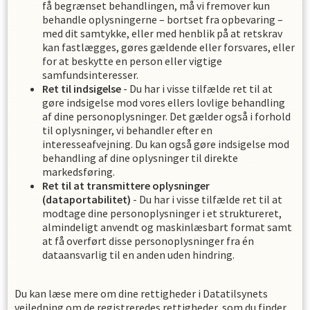
få begrænset behandlingen, må vi fremover kun
behandle oplysningerne – bortset fra opbevaring –
med dit samtykke, eller med henblik på at retskrav
kan fastlægges, gøres gældende eller forsvares, eller
for at beskytte en person eller vigtige
samfundsinteresser.
Ret til indsigelse
- Du har i visse tilfælde ret til at
gøre indsigelse mod vores ellers lovlige behandling
af dine personoplysninger. Det gælder også i forhold
til oplysninger, vi behandler efter en
interesseafvejning. Du kan også gøre indsigelse mod
behandling af dine oplysninger til direkte
markedsføring.
Ret til at transmittere oplysninger
(dataportabilitet)
- Du har i visse tilfælde ret til at
modtage dine personoplysninger i et struktureret,
almindeligt anvendt og maskinlæsbart format samt
at få overført disse personoplysninger fra én
dataansvarlig til en anden uden hindring.
Du kan læse mere om dine rettigheder i Datatilsynets
vejledning om de registreredes rettigheder, som du finder