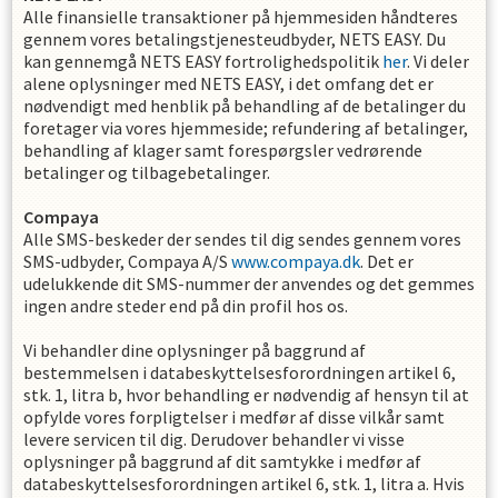
Alle finansielle transaktioner på hjemmesiden håndteres
gennem vores betalingstjenesteudbyder, NETS EASY. Du
kan gennemgå NETS EASY fortrolighedspolitik
her
. Vi deler
alene oplysninger med NETS EASY, i det omfang det er
nødvendigt med henblik på behandling af de betalinger du
foretager via vores hjemmeside; refundering af betalinger,
behandling af klager samt forespørgsler vedrørende
betalinger og tilbagebetalinger.
Compaya
Alle SMS-beskeder der sendes til dig sendes gennem vores
SMS-udbyder, Compaya A/S
www.compaya.dk
. Det er
udelukkende dit SMS-nummer der anvendes og det gemmes
ingen andre steder end på din profil hos os.
Vi behandler dine oplysninger på baggrund af
bestemmelsen i databeskyttelsesforordningen artikel 6,
stk. 1, litra b, hvor behandling er nødvendig af hensyn til at
opfylde vores forpligtelser i medfør af disse vilkår samt
levere servicen til dig. Derudover behandler vi visse
oplysninger på baggrund af dit samtykke i medfør af
databeskyttelsesforordningen artikel 6, stk. 1, litra a. Hvis